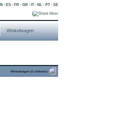
EN
-
ES
-
FR
-
GR
-
IT
-
NL
-
PT
-
SE
|
Meer
Winkelwagen
Winkelwagen (0 artikelen)