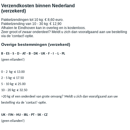
Verzendkosten binnen Nederland
(verzekerd)
Pakketzendingen tot 10 kg: € 8,60 euro.
Pakketzending van 10 - 30 kg: € 12,90
Afhalen te Eindhoven kan in overleg en is kostenloos.
Zeer groot of zwaar onderdeel? Meldt u zich dan voorafgaand aan uw bestelling
via de 'contact'-optie.
Overige bestemmingen (verzekerd)
B - ES - S - D - AT - B - DK - UK - F - I - L - PL
(geen eilanden!)
0 - 2 kg: € 13.00
2 - 5 kg: € 17.50
5 - 10 kg: € 25.00
10 - 20 kg: € 32.50
>20
kg
of een onderdeel van grote omvang? Meldt u zich dan voorafgaand aan uw
bestelling via de 'contact'-optie.
UK - FIN - HU - IRL - PT - SK - CZ
(geen eilanden!)