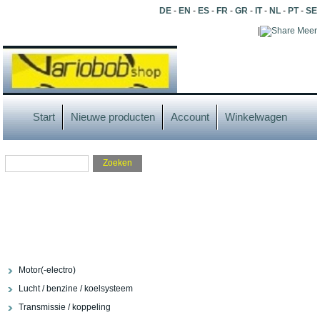
DE
-
EN
-
ES
-
FR
-
GR
-
IT
-
NL
-
PT
-
SE
|
Meer
Start
Nieuwe producten
Account
Winkelwagen
Motor(-electro)
Lucht / benzine / koelsysteem
Transmissie / koppeling