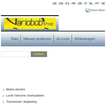
DE
-
EN
-
ES
-
FR
-
GR
-
IT
-
NL
-
PT
-
SE
|
Meer
Start
Nieuwe producten
Account
Winkelwagen
Motor(-electro)
Lucht / benzine / koelsysteem
Transmissie / koppeling