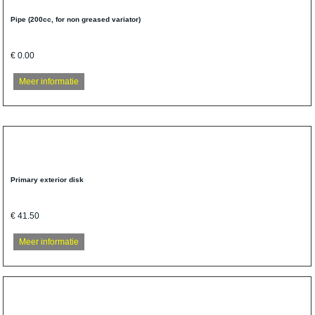
Pipe (200cc, for non greased variator)
€ 0.00
Meer informatie
Primary exterior disk
€ 41.50
Meer informatie