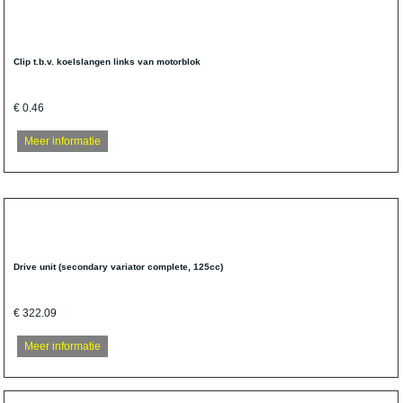
Clip t.b.v. koelslangen links van motorblok
€ 0.46
Meer informatie
Drive unit (secondary variator complete, 125cc)
€ 322.09
Meer informatie