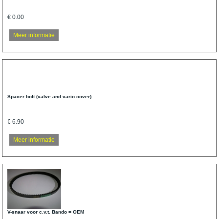
€ 0.00
Meer informatie
Spacer bolt (valve and vario cover)
€ 6.90
Meer informatie
V-snaar voor c.v.t. Bando = OEM