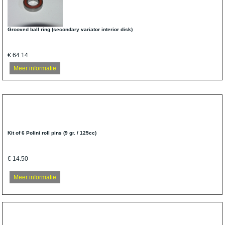
Grooved ball ring (secondary variator interior disk)
€ 64.14
Meer informatie
Kit of 6 Polini roll pins (9 gr. / 125cc)
€ 14.50
Meer informatie