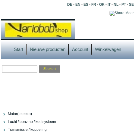
DE
-
EN
-
ES
-
FR
-
GR
-
IT
-
NL
-
PT
-
SE
|
Meer
Start
Nieuwe producten
Account
Winkelwagen
Motor(-electro)
Lucht / benzine / koelsysteem
Transmissie / koppeling