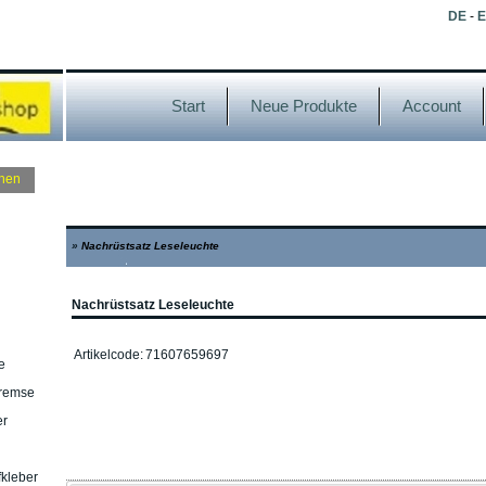
DE
-
Start
Neue Produkte
Account
»
Nachrüstsatz Leseleuchte
Nachrüstsatz Leseleuchte
Artikelcode:
71607659697
e
Bremse
er
kleber