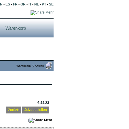
EN
-
ES
-
FR
-
GR
-
IT
-
NL
-
PT
-
SE
|
Mehr
Warenkorb
Warenkorb (0 Artikel)
€ 44.23
Zurück
|
Mehr