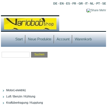
DE
-
EN
-
ES
-
FR
-
GR
-
IT
-
NL
-
PT
-
SE
|
Mehr
Start
Neue Produkte
Account
Warenkorb
Motor(-elektrik)
Luft / Benzin / Kühlung
Kraftübertragung / Kupplung