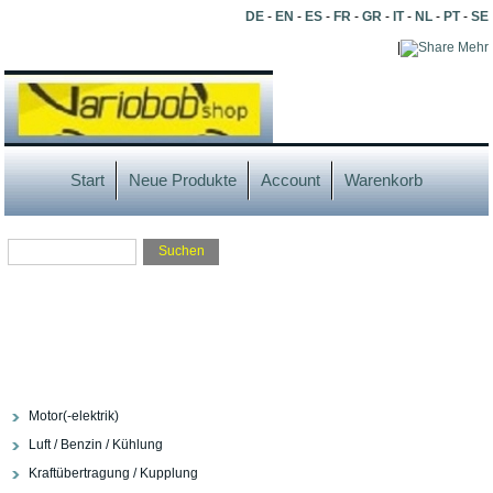
DE
-
EN
-
ES
-
FR
-
GR
-
IT
-
NL
-
PT
-
SE
|
Mehr
Start
Neue Produkte
Account
Warenkorb
Motor(-elektrik)
Luft / Benzin / Kühlung
Kraftübertragung / Kupplung