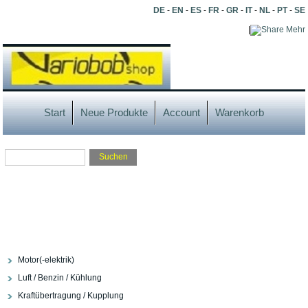
DE
-
EN
-
ES
-
FR
-
GR
-
IT
-
NL
-
PT
-
SE
|
Mehr
Start
Neue Produkte
Account
Warenkorb
Motor(-elektrik)
Luft / Benzin / Kühlung
Kraftübertragung / Kupplung