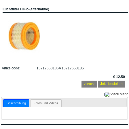
Luchtfilter HiFlo (alternative)
Artikelcode:
13717650186A 13717650186
€ 12.50
Zurück
|
Mehr
Beschreibung
Fotos und Videos