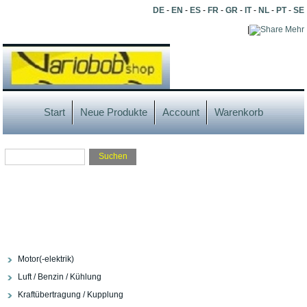
DE
-
EN
-
ES
-
FR
-
GR
-
IT
-
NL
-
PT
-
SE
|
Mehr
Start
Neue Produkte
Account
Warenkorb
Motor(-elektrik)
Luft / Benzin / Kühlung
Kraftübertragung / Kupplung