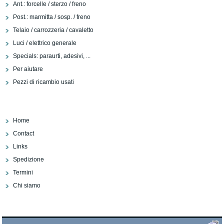
Ant.: forcelle / sterzo / freno
Post.: marmitta / sosp. / freno
Telaio / carrozzeria / cavaletto
Luci / elettrico generale
Specials: paraurti, adesivi, ...
Per aiutare
Pezzi di ricambio usati
Home
Contact
Links
Spedizione
Termini
Chi siamo