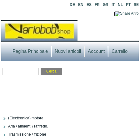
DE
-
EN
-
ES
-
FR
-
GR
-
IT
-
NL
-
PT
-
SE
|
Altro
Pagina Principale
Nuovi articoli
Account
Carrello
(Electtronica) motore
Aria / aliment. / raffredd.
Trasmissione / frizione