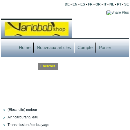
DE
-
EN
-
ES
-
FR
-
GR
-
IT
-
NL
-
PT
-
SE
|
Plus
Home
Nouveaux articles
Compte
Panier
(Electricité) moteur
Air / carburant / eau
Transmission / embrayage